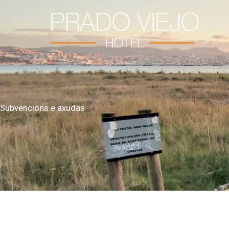
Ir
al
contenido
Subvencións e axudas