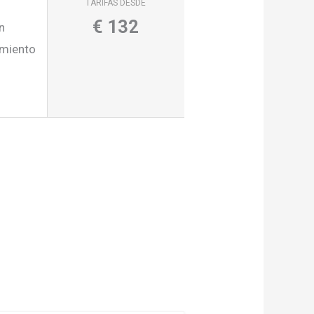
TARIFAS DESDE
€
132
n
amiento