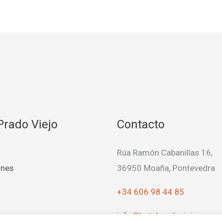
Prado Viejo
Contacto
Rúa Ramón Cabanillas 16,
ones
36950 Moaña, Pontevedra
+34 606 98 44 85
info@hotelpradoviejo.com