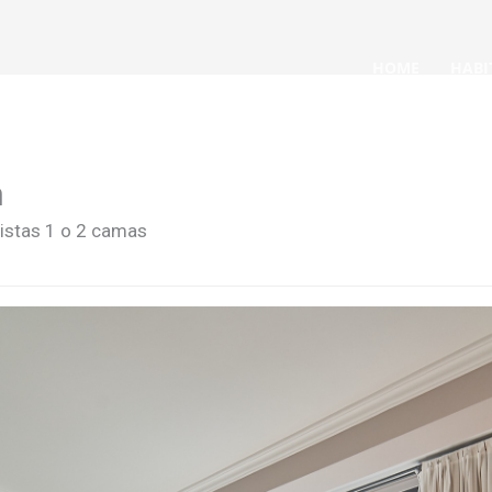
HOME
HABI
n
vistas 1 o 2 camas