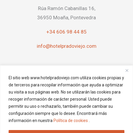
Rúa Ramón Cabanillas 16,
36950 Moaña, Pontevedra
+34 606 98 44 85
info@hotelpradoviejo.com
Aviso Legal
El sitio web www.hotelpradoviejo.com utiliza cookies propias y
de terceros para recopilar información que ayuda a optimizar
su visita a sus páginas web. No se utilizarán las cookies para
Aviso Legal
recoger información de carácter personal. Usted puede
Política de privacidad
permitir su uso o rechazarlo, también puede cambiar su
Política de cookies
configuración siempre que lo desee. Encontrará más
información en nuestra
Política de cookies
.
Subvenciones y ayudas